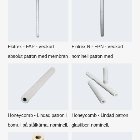
plåt, nominell
Flotrex - FAP - veckad
Flotrex N - FPN - veckad
absolut patron med membran
nominell patron med
i PP mikrofiber.
membran i PP mikrofiber.
Honeycomb - Lindad patron i
Honeycomb - Lindad patron i
bomull på stålkärna, nominell,
glasfiber, nominell,
djupfiltrering. (tidigare
djupfiltrering. (tidigare