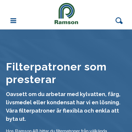
Vattenrening
Filterprodukter
Automatfilter
Filterpatroner som
Korgsilsfilter (enkel och dubbel)
presterar
Patronfilter
Oavsett om du arbetar med kylvatten, färg,
livsmedel eller kondensat har vi en lösning.
Påsfilter
Våra filterpatroner är flexibla och enkla att
Membranfilter
byta ut.
Filterpatroner
Hos Ramson AB hittar du filterpatroner från välkända