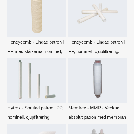
Texflow)
Texflow)
Honeycomb - Lindad patron i
Honeycomb - Lindad patron i
PP med stålkärna, nominell,
PP, nominell, djupfiltrering.
djupfiltrering. (tidigare
(tidigare Texflow)
Texflow)
Hytrex - Sprutad patron i PP,
Memtrex - MMP - Veckad
nominell, djupfiltrering
absolut patron med membran
i PES.