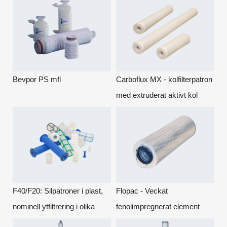
Bevpor PS mfl
Carboflux MX - kolfilterpatron
med extruderat aktivt kol
inneslutet i plasthölje.
F40/F20: Silpatroner i plast,
Flopac - Veckat
nominell ytfiltrering i olika
fenolimpregnerat element
längder.
med ytterhölje i perforerad