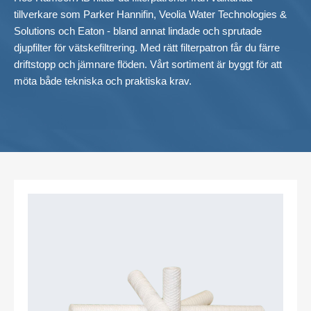
tillverkare som Parker Hannifin, Veolia Water Technologies &
Filterpåsar
Solutions och Eaton - bland annat lindade och sprutade
djupfilter för vätskefiltrering. Med rätt filterpatron får du färre
Service
driftstopp och jämnare flöden. Vårt sortiment är byggt för att
möta både tekniska och praktiska krav.
Bandfilter (Polo)
Scam diskfilter
Filterplattor mm från Eaton
Andningsfilter (Filton)
Filtreringstester
Övriga produkter
Kontakta oss
SVENSKA
|
ENGLISH