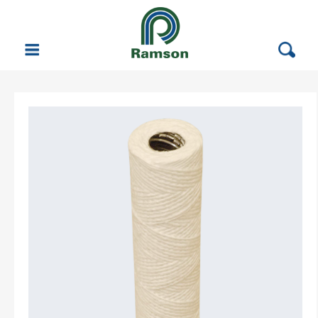
Vattenrening
Filterprodukter
Automatfilter
Korgsilsfilter (enkel och dubbel)
Patronfilter
Påsfilter
Membranfilter
Filterpatroner