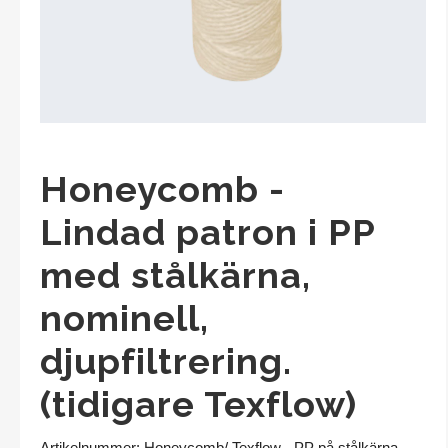
Filterpåsar
Service
Bandfilter (Polo)
Scam diskfilter
Honeycomb -
Filterplattor mm från Eaton
Lindad patron i PP
Andningsfilter (Filton)
med stålkärna,
Filtreringstester
nominell,
Övriga produkter
djupfiltrering.
(tidigare Texflow)
Kontakta oss
SVENSKA
|
ENGLISH
Artikelnummer:
Honeycomb/ Texflow - PP på stålkärna