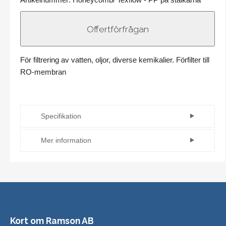
För filtrering av vatten, oljor, diverse kemikalier. Förfilter till
RO-membran
Specifikation
Modell
Lindad
Mer information
Filtreringstyp
Djupfiltrering
Mikrontal: 0,5-100 mikron
Max
Längd: 5, 10, 20, 30 och 40"
T
90°C
Material i lindning: PP, tvättad PP
(°C)
Material i kärna: 316L
Filtreringsnivå
Nominell
PPÄndar: DOE (lagerförs), 222, 226 mfl på
Kort om Ramson AB
förfrågan