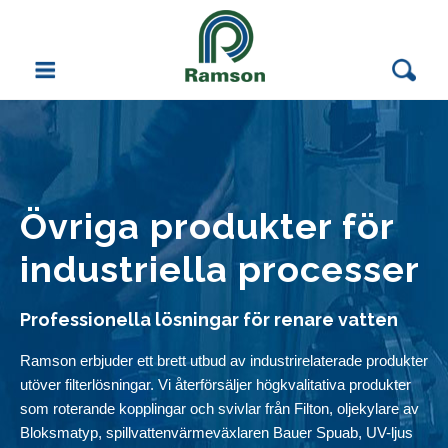
Vattenrening
Filterprodukter
Filtreringstester
Övriga produkter för
Övriga produkter
industriella processer
Roterande kopplingar, svivlar (Filton)
Professionella lösningar för renare vatten
Oljekylare - typ Bloksma
Ramson erbjuder ett brett utbud av industrirelaterade produkter
utöver filterlösningar. Vi återförsäljer högkvalitativa produkter
Bauer Spuab spillvattenvärmeväxlare
som roterande kopplingar och svivlar från Filton, oljekylare av
Bloksmatyp, spillvattenvärmeväxlaren Bauer Spuab, UV-ljus
Oljeavskiljning