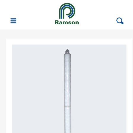
Vattenrening
Filterprodukter
Automatfilter
Korgsilsfilter (enkel och dubbel)
Patronfilter
Påsfilter
Membranfilter
Filterpatroner