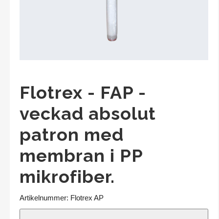
Filterpåsar
Service
Bandfilter (Polo)
Scam diskfilter
Flotrex - FAP -
Filterplattor mm från Eaton
veckad absolut
Andningsfilter (Filton)
patron med
Filtreringstester
membran i PP
Övriga produkter
mikrofiber.
Kontakta oss
Artikelnummer:
Flotrex AP
SVENSKA
|
ENGLISH