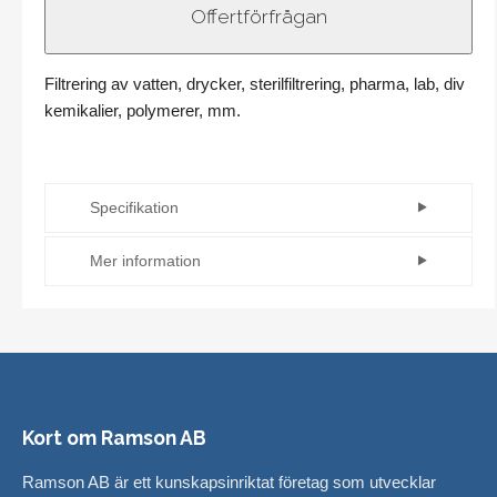
Filtrering av vatten, drycker, sterilfiltrering, pharma, lab, div
kemikalier, polymerer, mm.
Specifikation
Modell
Veckad
Mer information
Filtreringstyp
Ytfiltrering
Mikrontal: 0,65-40 mikron
Max
Längd: 10, 20, 30 och 40"
T
80°C
Material i filtermedia: PP -mikrofiber
(°C)
Ändar: 226 mfl. på förfrågan
Filtreringsnivå
Absolut
Flotrex finns även i andra material, både
Kort om Ramson AB
hydrofoba och hydrofila varianter.
Ramson AB är ett kunskapsinriktat företag som utvecklar