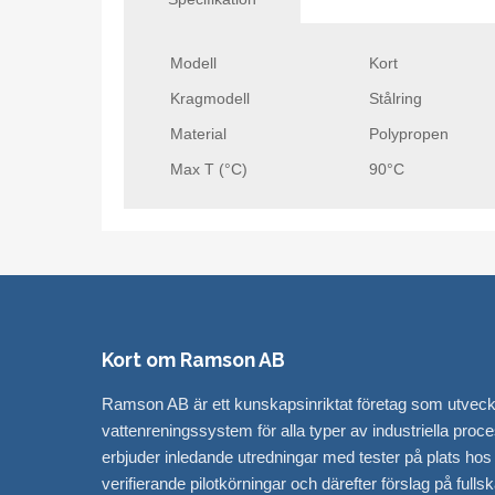
Modell
Kort
Kragmodell
Stålring
Material
Polypropen
Max T (°C)
90°C
Kort om Ramson AB
Ramson AB är ett kunskapsinriktat företag som utveckla
vattenreningssystem för alla typer av industriella proce
erbjuder inledande utredningar med tester på plats hos
verifierande pilotkörningar och därefter förslag på fulls