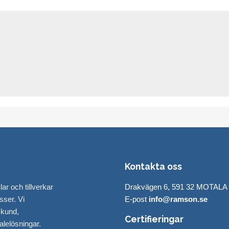
Kontakta oss
r och tillverkar
Drakvägen 6, 591 32 MOTALA
sser. Vi
E-post
info@ramson.se
 kund,
Certifieringar
kalelösningar.