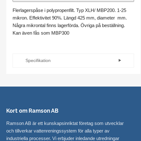
Flerlagerspåse i polypropenfilt. Typ XLH/ MBP200. 1-25
mikron. Effektivitet 90%. Längd 425 mm, diameter mm.
Några mikrontal finns lagerförda. Övriga på beställning.
Kan även fås som MBP300
Specifikation
Modell
Kort
Quickseal
Kragmodell
SG7
Material
Polypropen
Kort om Ramson AB
Max
T
90°C
Ramson AB är ett kunskapsinriktat företag som utvecklar
(°C)
och tillverkar vattenreningssystem för alla typer av
industriella processer. Vi erbjuder inledande utredningar