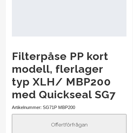
Filterpåsar
Service
Bandfilter (Polo)
Scam diskfilter
Filterpåse PP kort
Filterplattor mm från Eaton
modell, flerlager
Andningsfilter (Filton)
typ XLH/ MBP200
Filtreringstester
med Quickseal SG7
Övriga produkter
Artikelnummer:
SG71P MBP200
Kontakta oss
SVENSKA
|
ENGLISH