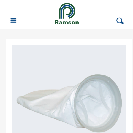
Vattenrening
Filterprodukter
Automatfilter
Korgsilsfilter (enkel och dubbel)
Patronfilter
Påsfilter
Membranfilter
Filterpatroner