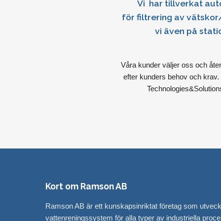
Vi har tillverkat aut
för filtrering av vätsko
vi även på stat
Våra kunder väljer oss och åt
efter kunders behov och krav. 
Technologies&Solutions
Kort om Ramson AB
Ramson AB är ett kunskapsinriktat företag som utveckla
vattenreningssystem för alla typer av industriella proce