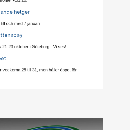
 monter A01:20.
mande helger
ll och med 7 januari
 Vatten2025
21-23 oktober i Göteborg - Vi ses!
et!
 veckorna 29 till 31, men håller öppet för