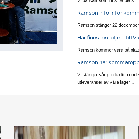
Vi på Ramson finns på plats i
Ramson info inför kom
Ramson stänger 22 december ti
Här finns din biljett till
Ramson kommer vara på plats 
Ramson har sommaröpp
Vi stänger vår produktion under
utleveranser av våra lager…